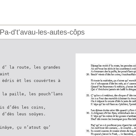
Pa-d't'avau-les-autes-côps
 d’ la route, les grandes
aint
 èdris èt les couvértes à
 la paille, les pouch’lans
is d’dès les coins,
 d’dès leus soûyes.
inâye, çu n’atout qu’