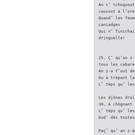
An s’ tchoquout
causout à l’ore
Quand’ les feum
caniadges
Qui n’ finichai
dringuelle!
25. Ç’ qu’an z-
tous les cabare
An z-a f’out de
Ou à trèpant la
L’ tèps qu’ les
Les djônes drol
30. A chôgnant 
L’ tèps qu’ les
Dud’ dès toutes
Paç’ qu’ an z-à