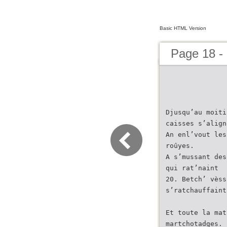
Basic HTML Version
Page 18 - 
Djusqu’au moiti
caisses s’align
An enl’vout les
roûyes.
A s’mussant des
qui rat’naint
20. Betch’ vèss
s’ratchauffaint
Et toute la mat
martchotadges.