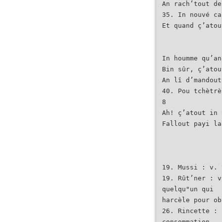
An rach’tout de
35. In nouvé ca
Et quand ç’atou
In houmme qu’an
Bin sûr, ç’atou
An lî d’mandout
40. Pou tchètrè
8
Ah! ç’atout in 
Fallout payi la
19. Mussi : v. 
19. Rût’ner : v
quelqu"un qui
harcèle pour ob
26. Rincette : 
consommation.