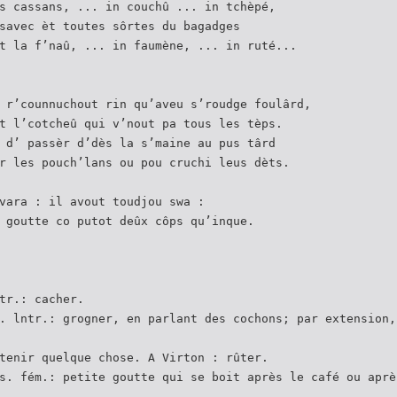
s cassans, ... in couchû ... in tchèpé,
savec èt toutes sôrtes du bagadges
t la f’naû, ... in faumène, ... in ruté...
 r’counnuchout rin qu’aveu s’roudge foulârd,
t l’cotcheû qui v’nout pa tous les tèps.
 d’ passèr d’dès la s’maine au pus târd
r les pouch’lans ou pou cruchi leus dèts.
vara : il avout toudjou swa :
 goutte co putot deûx côps qu’inque.
tr.: cacher.
. lntr.: grogner, en parlant des cochons; par extension,
tenir quelque chose. A Virton : rûter.
s. fém.: petite goutte qui se boit après le café ou aprè