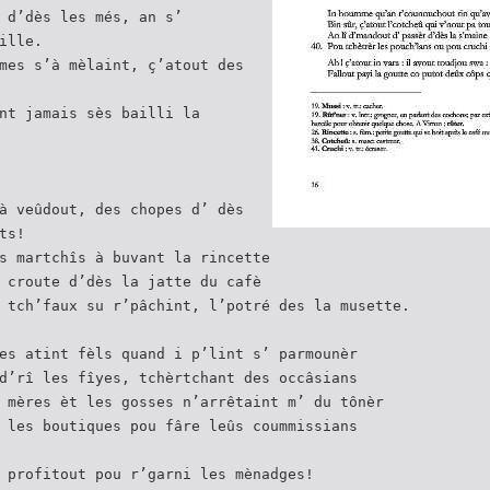
 d’dès les més, an s’
ille.
mes s’à mèlaint, ç’atout des
nt jamais sès bailli la
à veûdout, des chopes d’ dès
ts!
s martchîs à buvant la rincette
 croute d’dès la jatte du cafè
 tch’faux su r’pâchint, l’potré des la musette.
es atint fèls quand i p’lint s’ parmounèr
d’rî les fîyes, tchèrtchant des occâsians
 mères èt les gosses n’arrêtaint m’ du tônèr
 les boutiques pou fâre leûs coummissians
 profitout pou r’garni les mènadges!